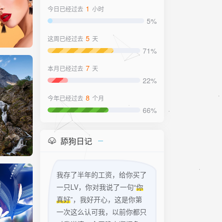
1
今日已经过去
小时
5%
5
这周已经过去
天
71%
7
本月已经过去
天
22%
8
今年已经过去
个月
66%
舔狗日记
我存了半年的工资，给你买了
一只LV，你对我说了一句“
你
真好
”，我好开心，这是你第
一次这么认可我，以前你都只