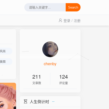
Search
登录
/
注册
风尚
美图
chenby
211
124
文章数
评论量
人生倒计时