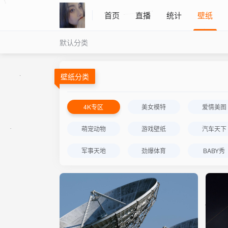
首页
直播
统计
壁纸
默认分类
壁纸分类
4K专区
美女模特
爱情美图
萌宠动物
游戏壁纸
汽车天下
军事天地
劲爆体育
BABY秀