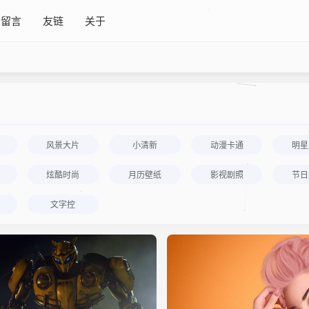
留言
友链
关于
风景大片
小清新
动漫卡通
明星
炫酷时尚
月历壁纸
影视剧照
节日
文字控